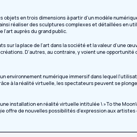
 objets en trois dimensions à partir d’un modèle numérique.
ainsi réaliser des sculptures complexes et détaillées en uti
e l’art auprès du grand public.
ur la place de l’art dans la société et la valeur d’une œuv
réations. D’autres, au contraire, y voient une opportunité de 
r un environnement numérique immersif dans lequel l’utilisat
âce à la réalité virtuelle, les spectateurs peuvent se plon
ne installation en réalité virtuelle intitulée \ »To the Moo
ie offre de nouvelles possibilités d’expression aux artistes