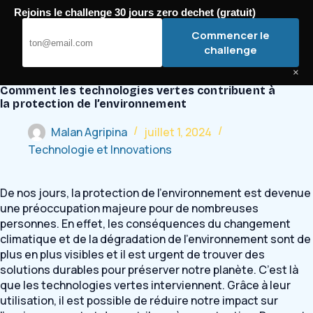
Passer
Rejoins le challenge 30 jours zero dechet (gratuit)
au
Bugey Mobilité
Commencer le
contenu
challenge
×
Comment les technologies vertes contribuent à
la protection de l’environnement
Malan Agripina
juillet 1, 2024
Technologie et Innovations
De nos jours, la protection de l’environnement est devenue
une préoccupation majeure pour de nombreuses
personnes. En effet, les conséquences du changement
climatique et de la dégradation de l’environnement sont de
plus en plus visibles et il est urgent de trouver des
solutions durables pour préserver notre planète. C’est là
que les technologies vertes interviennent. Grâce à leur
utilisation, il est possible de réduire notre impact sur