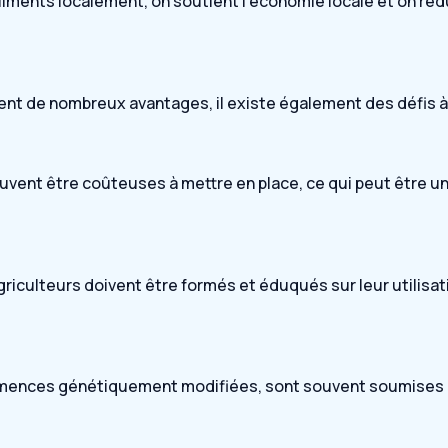
aliments localement, on soutient l’économie locale et on ré
ent de nombreux avantages, il existe également des défis à r
uvent être coûteuses à mettre en place, ce qui peut être un
griculteurs doivent être formés et éduqués sur leur utilisat
semences génétiquement modifiées, sont souvent soumises à 