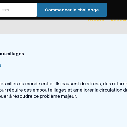
Commencer le challenge
Accueil
Le Jour
outeillages
e
s villes du monde entier. Ils causent du stress, des retards
r réduire ces embouteillages et améliorer la circulation dan
ibuer à résoudre ce problème majeur.